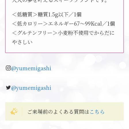
＜低糖質＞糖質1.5g以下／1個
＜低カロリー＞エネルギー67〜99Kcal／1個
＜グルテンフリー＞小麦粉不使用でからだに
やさしい
@yumemigashi
@yumemigashi
ご来場前のよくある質問は
こちら