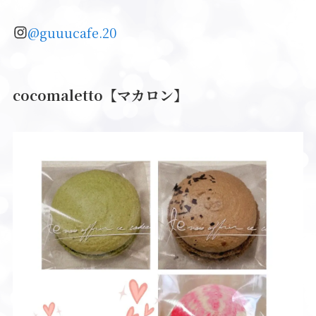
@guuucafe.20
cocomaletto【マカロン】