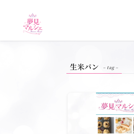
生米パン
– tag –